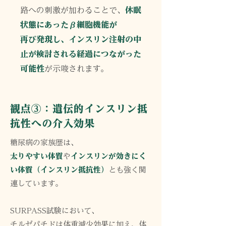
路への刺激が加わることで、
休眠
状態にあったβ細胞機能が
再び発現し、インスリン注射の中
止が検討される経過につながった
可能性
が示唆されます。
観点③：遺伝的インスリン抵
抗性への介入効果
糖尿病の家族歴は、
太りやすい体質
や
インスリンが効きにく
い体質（インスリン抵抗性）
とも強く関
連しています。
SURPASS試験において、
チルゼパチドは体重減少効果に加え、体