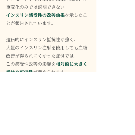
重変化のみでは説明できない
インスリン感受性の改善効果
を示したこ
とが報告されています。
遺伝的にインスリン抵抗性が強く、
大量のインスリン注射を使用しても血糖
改善が得られにくかった症例では、
この感受性改善の影響を
相対的に大きく
受けた可能性
が考えられます。
抵抗性が軽減されることで、少量
の内因性インスリンでも血糖管理
が可能となり、
インスリン注射の中止が確認され
る症例が増えた
と解釈することが
できます。